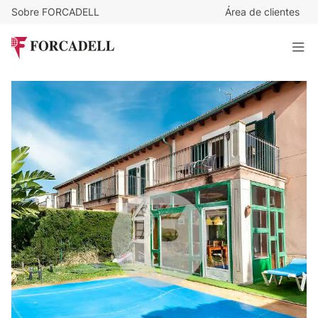
Sobre FORCADELL
Área de clientes
560.000
€
Vivienda unifamiliar con piscina privada en la bahía de
Alcúdia
120 m²
· 3 habitaciones