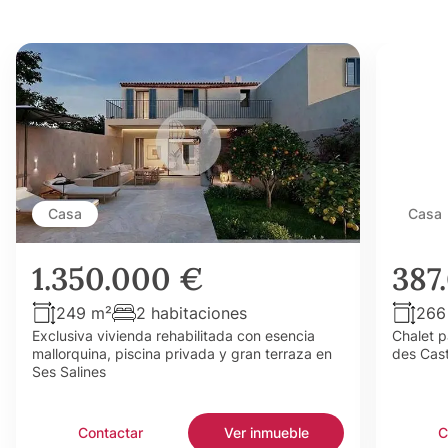
Casa
Casa
1.350.000 €
387
249 m²
2 habitaciones
266
Exclusiva vivienda rehabilitada con esencia
Chalet p
mallorquina, piscina privada y gran terraza en
des Cast
Ses Salines
Contactar
Ver inmueble
C