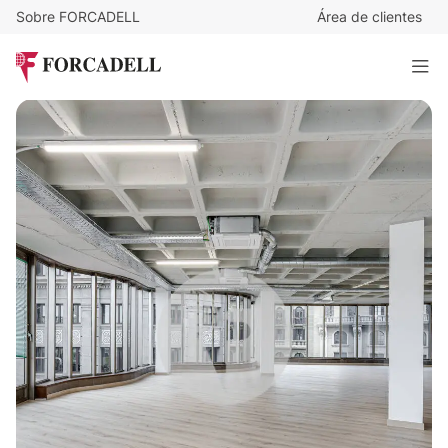
Sobre FORCADELL
Área de clientes
17
€
/m²/mes
6.120
€
/mes
VIA LAIETANA
360 m²