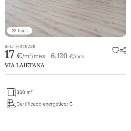
28 fotos
Ref.: IE-226238
17
€
6.120
/m²/mes
€
/mes
VIA LAIETANA
360 m²
Certificado energético: C