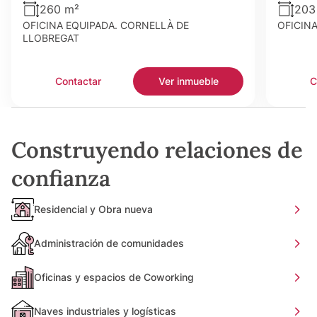
260 m²
203
OFICINA EQUIPADA. CORNELLÀ DE
OFICIN
LLOBREGAT
Contactar
Ver inmueble
C
Construyendo relaciones de
confianza
Residencial y Obra nueva
Administración de comunidades
Oficinas y espacios de Coworking
Naves industriales y logísticas