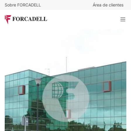
Sobre FORCADELL
Área de clientes
10
€
/m²/mes
7.500
€
/mes
VALLSOLANA BUSINESS PARK
750 m²