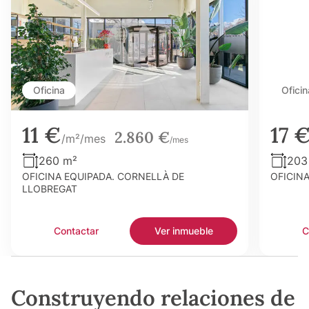
Oficina
Oficin
11 €
17 
2.860 €
/m²/mes
/mes
260 m²
203
OFICINA EQUIPADA. CORNELLÀ DE
OFICIN
LLOBREGAT
Contactar
Ver inmueble
C
Construyendo relaciones de