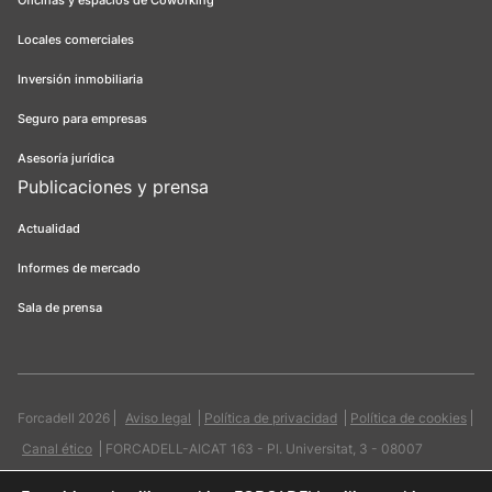
Oficinas y espacios de Coworking
Locales comerciales
Inversión inmobiliaria
Seguro para empresas
Asesoría jurídica
Publicaciones y prensa
Actualidad
Informes de mercado
Sala de prensa
Forcadell 2026
Aviso legal
Política de privacidad
Política de cookies
Canal ético
FORCADELL-AICAT 163 - Pl. Universitat, 3 - 08007
Barcelona / 934 965 400
Web:
Evicron