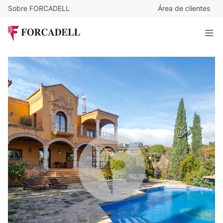
Sobre FORCADELL
Área de clientes
1.590.000
€
Un santuario de distinción, seguridad y absoluta
tranquilidad en Molino de la Hoz
772 m²
· 5 habitaciones