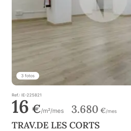
3 fotos
Ref.: IE-225821
16
€
3.680
€
/m²/mes
/mes
TRAV.DE LES CORTS