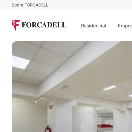
Sobre FORCADELL
16
€
3.680
/m²/mes
€
/mes
TRAV.DE LES CORTS
Residencial
Empre