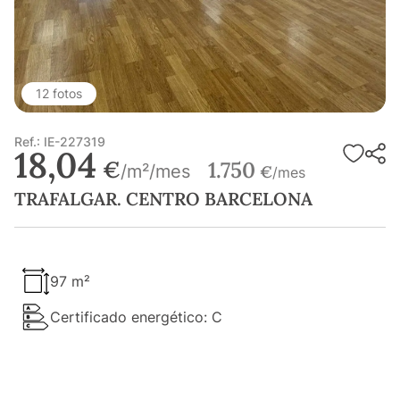
12 fotos
Ref.: IE-227319
18,04
€
1.750
/m²/mes
€
/mes
TRAFALGAR. CENTRO BARCELONA
97 m²
Certificado energético: C