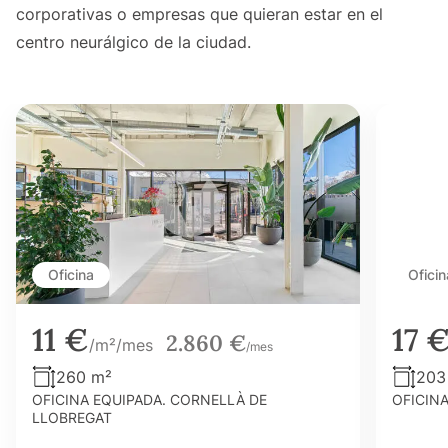
corporativas o empresas que quieran estar en el
centro neurálgico de la ciudad.
Oficina
Oficin
11 €
17 
2.860 €
/m²/mes
/mes
260 m²
203
OFICINA EQUIPADA. CORNELLÀ DE
OFICIN
LLOBREGAT