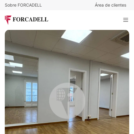
Sobre FORCADELL
Área de clientes
18,04
€
/m²/mes
1.750
€
/mes
TRAFALGAR. CENTRO BARCELONA
97 m²