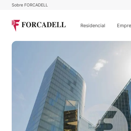
Sobre FORCADELL
Desde
22
€
/m²/mes
TORRE MARENOSTRUM _ EDIFICIO
Residencial
Empre