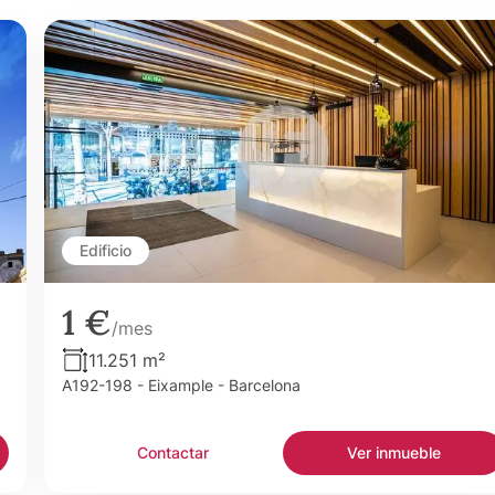
Edificio
1 €
/mes
11.251 m²
A192-198 - Eixample - Barcelona
Contactar
Ver inmueble