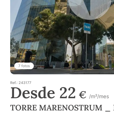
7 fotos
Ref.: 243177
Desde 22
€
/m²/mes
TORRE MARENOSTRUM _ E