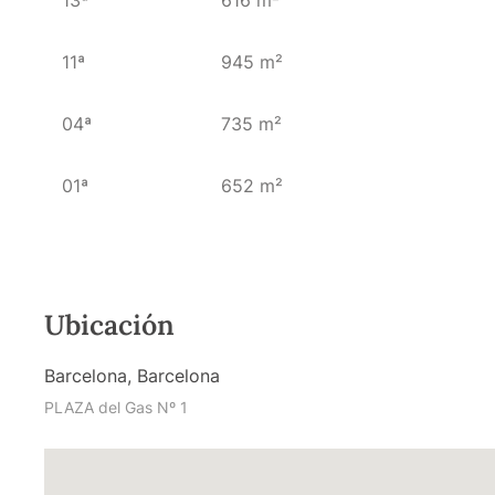
11ª
945 m²
04ª
735 m²
01ª
652 m²
Ubicación
Barcelona, Barcelona
PLAZA del Gas Nº 1