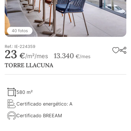
40 fotos
Ref.: IE-224359
23
€
13.340
/m²/mes
€
/mes
TORRE LLACUNA
580 m²
Certificado energético: A
Certificado BREEAM