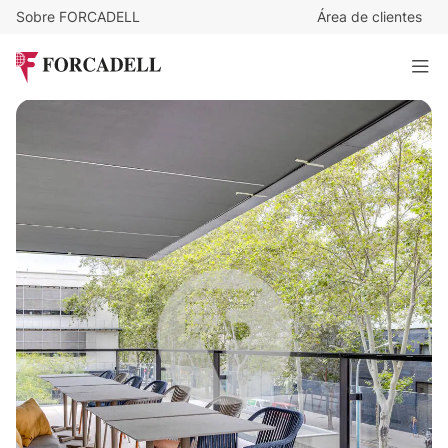
Sobre FORCADELL
Área de clientes
23
€
/m²/mes
13.340
€
/mes
TORRE LLACUNA
580 m²