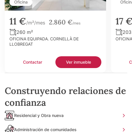
Oficina
Oficin
11 €
17 
2.860 €
/m²/mes
/mes
260 m²
203
OFICINA EQUIPADA. CORNELLÀ DE
OFICIN
LLOBREGAT
Contactar
Ver inmueble
C
Construyendo relaciones de
confianza
Residencial y Obra nueva
Administración de comunidades