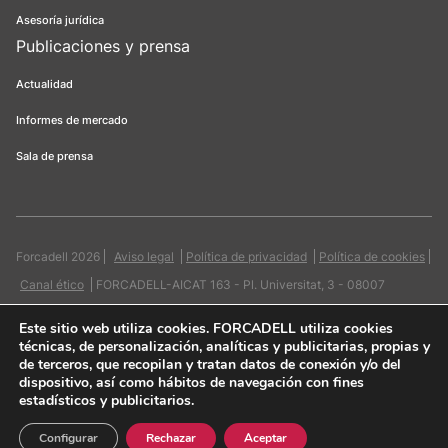
Asesoría jurídica
Publicaciones y prensa
Actualidad
Informes de mercado
Sala de prensa
Forcadell 2026
Aviso legal
Política de privacidad
Política de cookies
Canal ético
FORCADELL-AICAT 163 - Pl. Universitat, 3 - 08007
Barcelona / 934 965 400
Web:
Evicron
Este sitio web utiliza cookies
. FORCADELL utiliza cookies
técnicas, de personalización, analíticas y publicitarias, propias y
de terceros, que recopilan y tratan datos de conexión y/o del
dispositivo, así como hábitos de navegación con fines
estadísticos y publicitarios.
Quiero contactar
Configurar
Rechazar
Aceptar