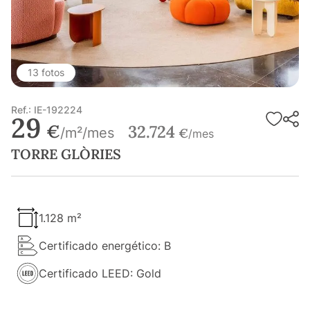
13 fotos
Ref.: IE-192224
29
€
32.724
/m²/mes
€
/mes
TORRE GLÒRIES
1.128 m²
Certificado energético: B
Certificado LEED: Gold