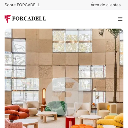
Sobre FORCADELL
Área de clientes
29
€
/m²/mes
32.724
€
/mes
TORRE GLÒRIES
1.128 m²