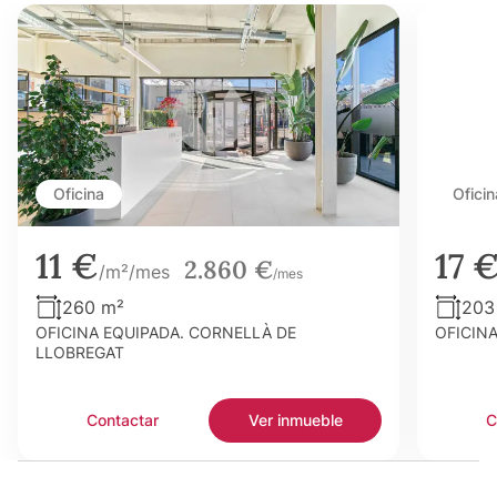
Oficina
Oficin
11 €
17 
2.860 €
/m²/mes
/mes
260 m²
203
OFICINA EQUIPADA. CORNELLÀ DE
OFICIN
LLOBREGAT
Contactar
Ver inmueble
C