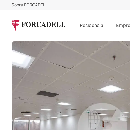
Sobre FORCADELL
23
€
8.165
/m²/mes
€
/mes
TORRE ALLIANZ
Residencial
Empre