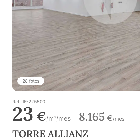
28 fotos
Ref.: IE-225500
23
€
8.165
€
/m²/mes
/mes
TORRE ALLIANZ