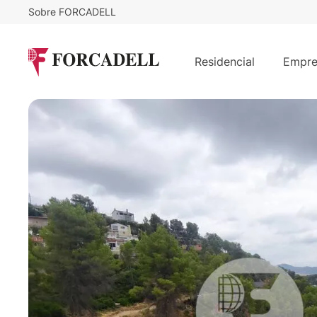
Sobre FORCADELL
69.900
€
¡Terreno urbanizable en Corbera de
Residencial
Empre