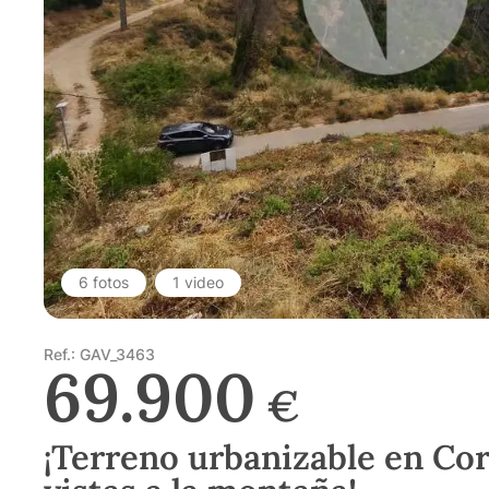
6 fotos
1 video
Ref.: GAV_3463
69.900
€
¡Terreno urbanizable en Co