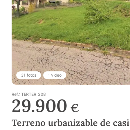
31 fotos
1 video
Ref.: TERTER_208
29.900
€
Terreno urbanizable de cas