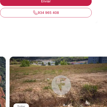
934 965 408
Solar