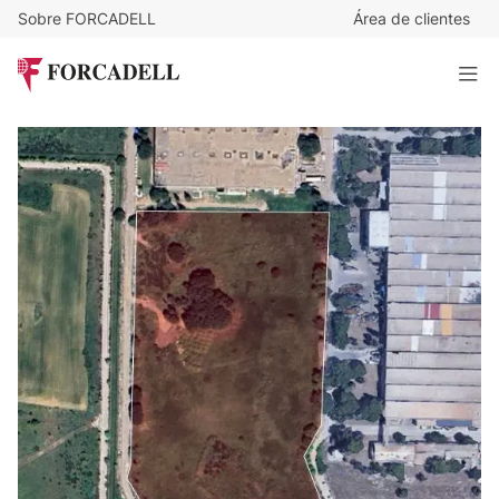
Sobre FORCADELL
Área de clientes
7.023.975
€
Suelo industrial en venta de 40.137 m² - Alcala de Henares,
Madrid.
40.137 m²