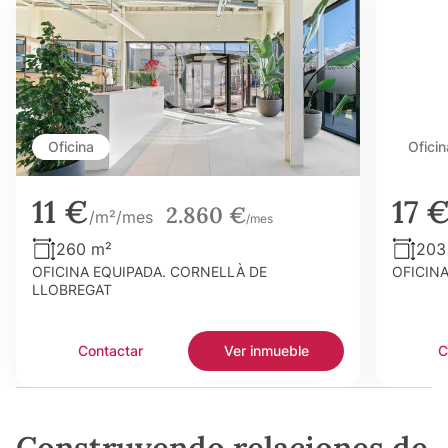
Oficina
Oficin
11 €
17 
2.860 €
/m²/mes
/mes
260 m²
203
OFICINA EQUIPADA. CORNELLÀ DE
OFICIN
LLOBREGAT
Contactar
Ver inmueble
C
Construyendo relaciones de