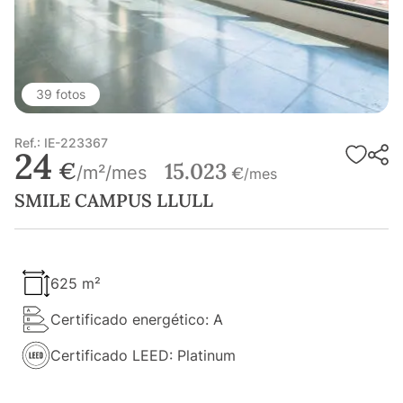
39 fotos
Ref.: IE-223367
24
€
15.023
/m²/mes
€
/mes
SMILE CAMPUS LLULL
625 m²
Certificado energético: A
Certificado LEED: Platinum