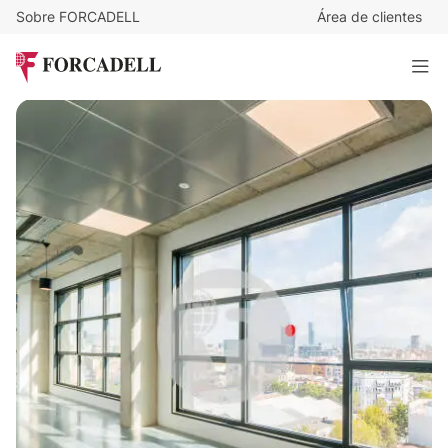
Sobre FORCADELL
Área de clientes
24
€
/m²/mes
15.023
€
/mes
SMILE CAMPUS LLULL
625 m²