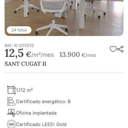
24 fotos
Ref.: IE-225510
12,5
€
13.900
/m²/mes
€
/mes
SANT CUGAT II
1.112 m²
Certificado energético: B
Oficina implantada
Certificado LEED: Gold