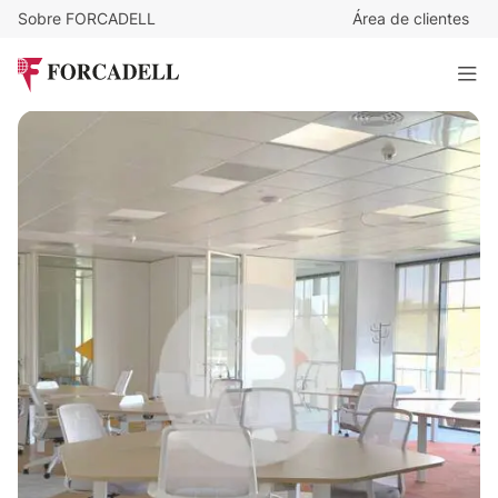
Sobre FORCADELL
Área de clientes
12,5
€
/m²/mes
13.900
€
/mes
SANT CUGAT II
1.112 m²