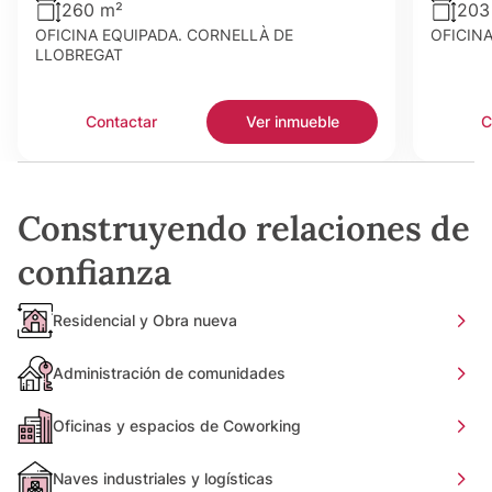
260 m²
203
OFICINA EQUIPADA. CORNELLÀ DE
OFICIN
LLOBREGAT
Contactar
Ver inmueble
C
Construyendo relaciones de
confianza
Residencial y Obra nueva
Administración de comunidades
Oficinas y espacios de Coworking
Naves industriales y logísticas