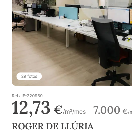
29 fotos
Ref.: IE-220959
12,73
€
7.000
€
/m²/mes
/
ROGER DE LLÚRIA