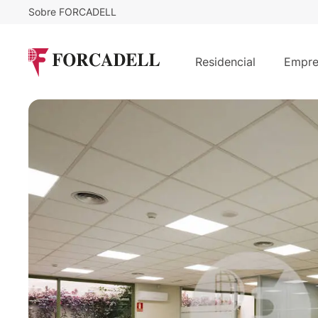
Sobre FORCADELL
12,73
€
7.000
/m²/mes
€
/m
ROGER DE LLÚRIA
Residencial
Empre