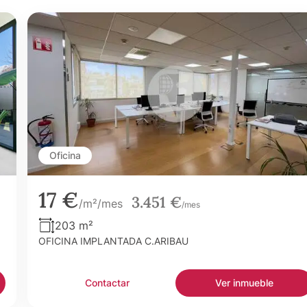
Oficina
17 €
3.451 €
/m²/mes
/mes
203 m²
OFICINA IMPLANTADA C.ARIBAU
Contactar
Ver inmueble