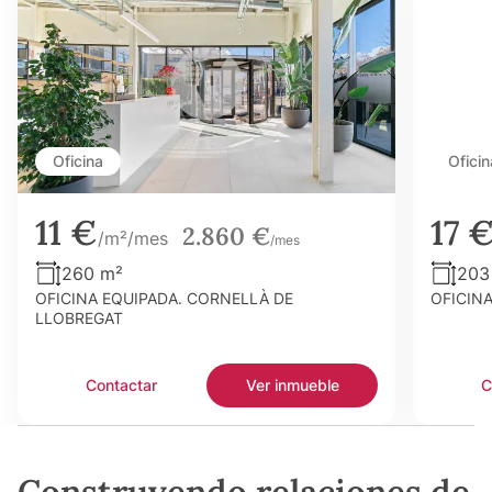
Oficina
Oficin
11 €
17 
2.860 €
/m²/mes
/mes
260 m²
203
OFICINA EQUIPADA. CORNELLÀ DE
OFICIN
LLOBREGAT
Contactar
Ver inmueble
C
Construyendo relaciones de