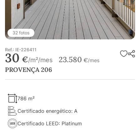
32 fotos
Ref.: IE-226411
30
€
23.580
/m²/mes
€
/mes
PROVENÇA 206
786 m²
Certificado energético: A
Certificado LEED: Platinum