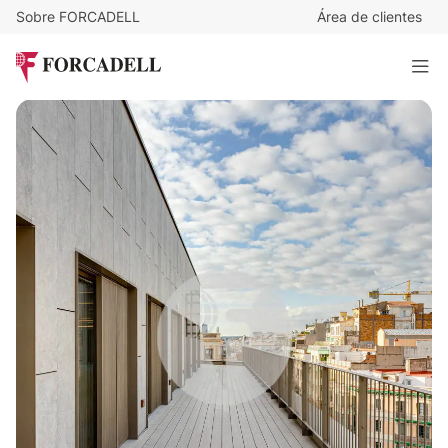
Sobre FORCADELL
Área de clientes
30
€
/m²/mes
23.580
€
/mes
PROVENÇA 206
786 m²