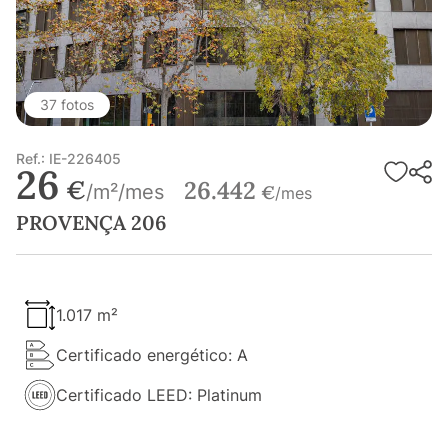
37 fotos
Ref.: IE-226405
26
€
26.442
/m²/mes
€
/mes
PROVENÇA 206
1.017 m²
Certificado energético: A
Certificado LEED: Platinum