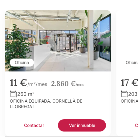
Oficina
Oficin
11 €
17 
2.860 €
/m²/mes
/mes
260 m²
203
OFICINA EQUIPADA. CORNELLÀ DE
OFICIN
LLOBREGAT
Contactar
Ver inmueble
C