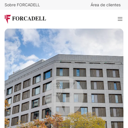
Sobre FORCADELL
Área de clientes
26
€
/m²/mes
26.442
€
/mes
PROVENÇA 206
1.017 m²