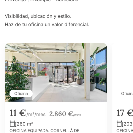
Visibilidad, ubicación y estilo.
Haz de tu oficina un valor diferencial.
Oficina
Oficin
11 €
17 
2.860 €
/m²/mes
/mes
260 m²
203
OFICINA EQUIPADA. CORNELLÀ DE
OFICIN