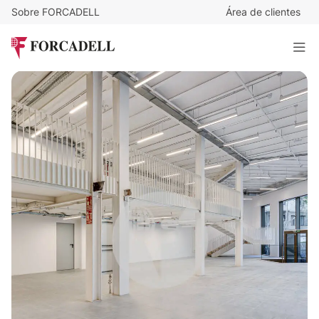
Sobre FORCADELL
Área de clientes
24
€
/m²/mes
42.528
€
/mes
PROVENÇA 206
1.772 m²