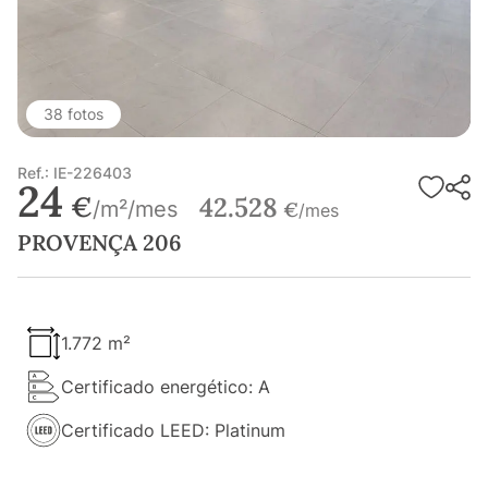
38 fotos
Ref.: IE-226403
24
€
42.528
/m²/mes
€
/mes
PROVENÇA 206
1.772 m²
Certificado energético: A
Certificado LEED: Platinum