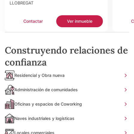
LLOBREGAT
Contactar
Ver inmueble
C
Construyendo relaciones de
confianza
Residencial y Obra nueva
Administración de comunidades
Oficinas y espacios de Coworking
Naves industriales y logísticas
Locales comerciales