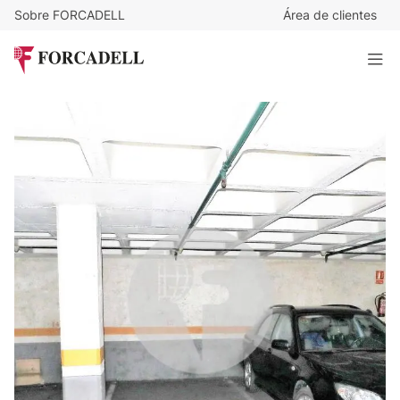
Sobre FORCADELL
Área de clientes
19.000
€
Plaza de parking en venta en la calle Novell, barrio de Les
Corts de la ciudad de Barcelona.
9 m²