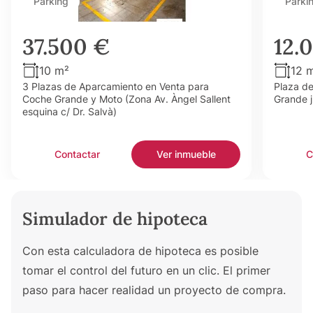
Parking
Parki
37.500 €
12.
10 m²
12 
3 Plazas de Aparcamiento en Venta para
Plaza d
Coche Grande y Moto (Zona Av. Àngel Sallent
Grande j
esquina c/ Dr. Salvà)
Contactar
Ver inmueble
C
Simulador de hipoteca
Con esta calculadora de hipoteca es posible
tomar el control del futuro en un clic. El primer
paso para hacer realidad un proyecto de compra.