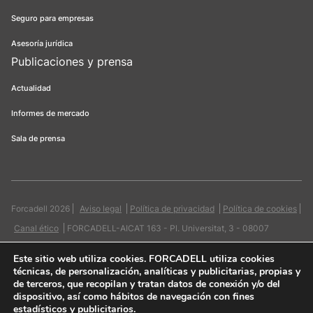
Seguro para empresas
Asesoría jurídica
Publicaciones y prensa
Actualidad
Informes de mercado
Sala de prensa
Forcadell 2026
Aviso legal
Política de privacidad
Política de cookies
Canal ético
FORCADELL-AICAT 163 - Pl. Universitat, 3 - 08007
Barcelona / 934 965 400
Web:
Evicron
Este sitio web utiliza cookies
. FORCADELL utiliza cookies
técnicas, de personalización, analíticas y publicitarias, propias y
de terceros, que recopilan y tratan datos de conexión y/o del
dispositivo, así como hábitos de navegación con fines
estadísticos y publicitarios.