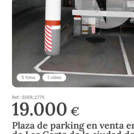
5 fotos
1 video
Ref.: SGER_2775
19.000
€
Plaza de parking en venta en