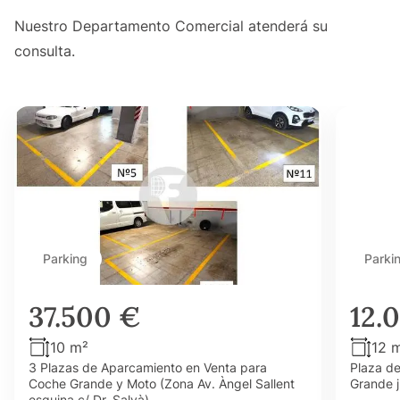
Nuestro Departamento Comercial atenderá su
consulta.
Parking
Parki
37.500 €
12.
10 m²
12 
3 Plazas de Aparcamiento en Venta para
Plaza d
Coche Grande y Moto (Zona Av. Àngel Sallent
Grande j
esquina c/ Dr. Salvà)