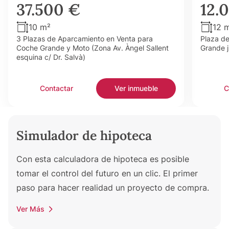
37.500 €
12.
10 m²
12 
3 Plazas de Aparcamiento en Venta para
Plaza d
Coche Grande y Moto (Zona Av. Àngel Sallent
Grande j
esquina c/ Dr. Salvà)
Contactar
Ver inmueble
C
Simulador de hipoteca
Con esta calculadora de hipoteca es posible
tomar el control del futuro en un clic. El primer
paso para hacer realidad un proyecto de compra.
Ver Más