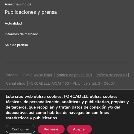
Asesoría jurídica
Publicaciones y prensa
Actualidad
Informes de mercado
Sala de prensa
Forcadell 2026
Aviso legal
Política de privacidad
Política de cookies
Canal ético
FORCADELL-AICAT 163 - Pl. Universitat, 3 - 08007
Barcelona / 934 965 400
Web:
Evicron
Este sitio web utiliza cookies
. FORCADELL utiliza cookies
técnicas, de personalización, analíticas y publicitarias, propias y
de terceros, que recopilan y tratan datos de conexión y/o del
dispositivo, así como hábitos de navegación con fines
estadísticos y publicitarios.
Quiero contactar
Configurar
Rechazar
Aceptar