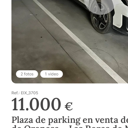
2 fotos
1 video
Ref.: EIX_3705
11.000
€
Plaza de parking en venta de