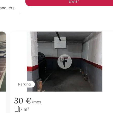
anollers.
Parking
30 €
/mes
7 m²