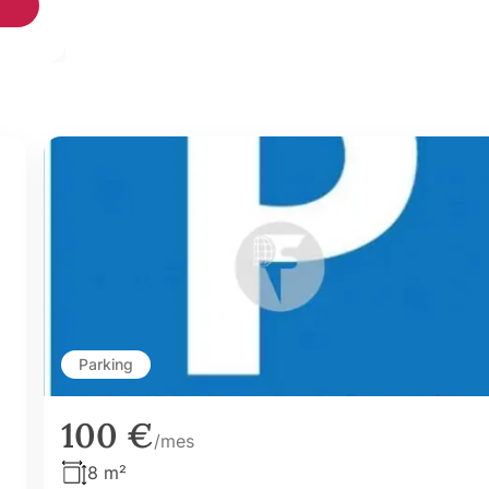
Parking
100 €
/mes
8 m²