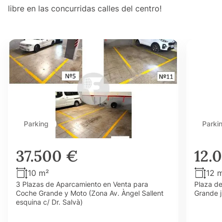
libre en las concurridas calles del centro!
Parking
Parki
37.500 €
12.
10 m²
12 
3 Plazas de Aparcamiento en Venta para
Plaza d
Coche Grande y Moto (Zona Av. Àngel Sallent
Grande j
esquina c/ Dr. Salvà)