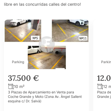
libre en las concurridas calles del centro!
Parking
Parki
37.500 €
12.
10 m²
12 
3 Plazas de Aparcamiento en Venta para
Plaza d
Coche Grande y Moto (Zona Av. Àngel Sallent
Grande j
esquina c/ Dr. Salvà)