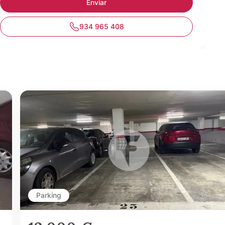
934 965 408
Parking