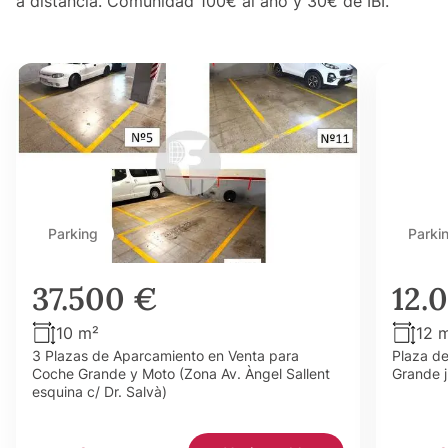
a distancia. Comunidad 100€ al año y 30€ de IBI.
Parking
Parki
37.500 €
12.
10 m²
12 
3 Plazas de Aparcamiento en Venta para
Plaza d
Coche Grande y Moto (Zona Av. Àngel Sallent
Grande j
esquina c/ Dr. Salvà)