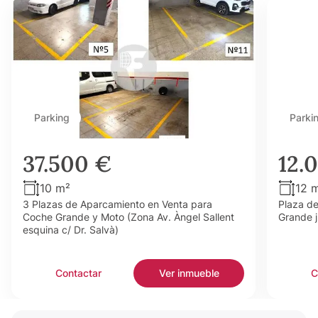
Parking
Parki
37.500 €
12.
10 m²
12 
3 Plazas de Aparcamiento en Venta para
Plaza d
Coche Grande y Moto (Zona Av. Àngel Sallent
Grande j
esquina c/ Dr. Salvà)
Contactar
Ver inmueble
C