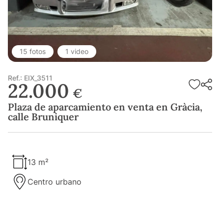
15 fotos
1 video
Ref.: EIX_3511
22.000
€
Plaza de aparcamiento en venta en Gràcia,
calle Bruniquer
13 m²
Centro urbano