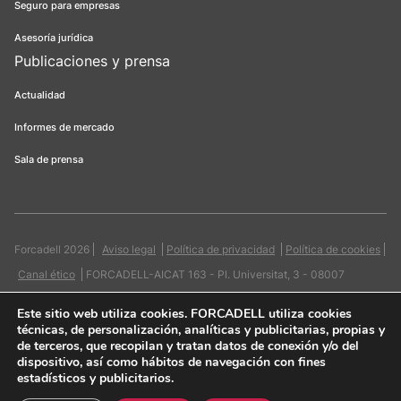
Seguro para empresas
Asesoría jurídica
Publicaciones y prensa
Actualidad
Informes de mercado
Sala de prensa
Forcadell 2026
Aviso legal
Política de privacidad
Política de cookies
Canal ético
FORCADELL-AICAT 163 - Pl. Universitat, 3 - 08007
Barcelona / 934 965 400
Web:
Evicron
Este sitio web utiliza cookies
. FORCADELL utiliza cookies
técnicas, de personalización, analíticas y publicitarias, propias y
de terceros, que recopilan y tratan datos de conexión y/o del
dispositivo, así como hábitos de navegación con fines
estadísticos y publicitarios.
Quiero contactar