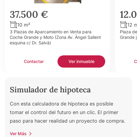
37.500 €
12.
10 m²
12 
3 Plazas de Aparcamiento en Venta para
Plaza d
Coche Grande y Moto (Zona Av. Àngel Sallent
Grande j
esquina c/ Dr. Salvà)
Contactar
Ver inmueble
C
Simulador de hipoteca
Con esta calculadora de hipoteca es posible
tomar el control del futuro en un clic. El primer
paso para hacer realidad un proyecto de compra.
Ver Más