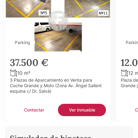
Parking
Parki
37.500 €
12.
10 m²
12 
3 Plazas de Aparcamiento en Venta para
Plaza d
Coche Grande y Moto (Zona Av. Àngel Sallent
Grande j
esquina c/ Dr. Salvà)
Contactar
Ver inmueble
C