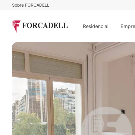
Sobre FORCADELL
18
€
3.060
/m²/mes
€
/mes
PL. FRANCESC MACIÀ
Residencial
Empre