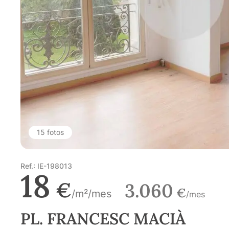
15 fotos
Ref.: IE-198013
18
€
3.060
€
/m²/mes
/mes
PL. FRANCESC MACIÀ