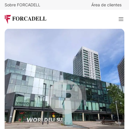
Sobre FORCADELL
Área de clientes
12,7
€
/m²/mes
15.940
€
/mes
PL. EUROPA
1.255 m²