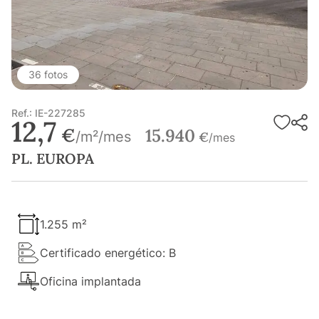
36 fotos
Ref.: IE-227285
12,7
€
15.940
/m²/mes
€
/mes
PL. EUROPA
1.255 m²
Certificado energético: B
Oficina implantada