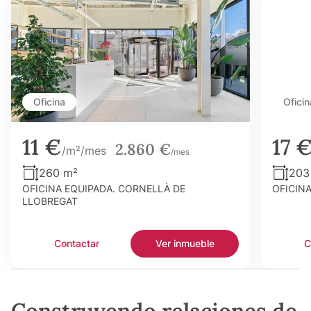
Oficina
Oficin
11 €
17 
2.860 €
/m²/mes
/mes
260 m²
203
OFICINA EQUIPADA. CORNELLÀ DE
OFICIN
LLOBREGAT
Contactar
Ver inmueble
C
Construyendo relaciones de