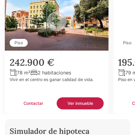
Piso
Piso
242.900 €
195
78 m²
2 habitaciones
79 
Vivir en el centro es ganar calidad de vida.
Piso en 
Contactar
Ver inmueble
C
Simulador de hipoteca