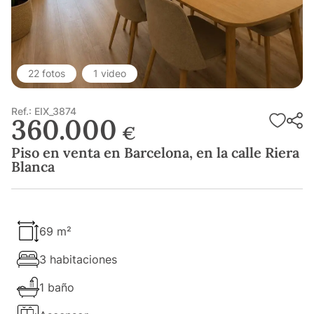
22 fotos
1 video
Ref.: EIX_3874
360.000
€
Piso en venta en Barcelona, en la calle Riera
Blanca
69 m²
3 habitaciones
1 baño