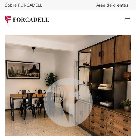
Sobre FORCADELL
Área de clientes
174.900
€
Piso de 78 m2 con 3 habitaciones, con balcón y ascensor.
Totalmente exterior
78 m²
· 3 habitaciones