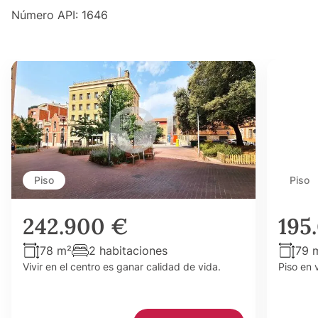
Número API: 1646
Piso
Piso
242.900 €
195
78 m²
2 habitaciones
79 
Vivir en el centro es ganar calidad de vida.
Piso en 