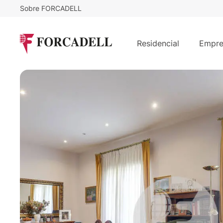
Sobre FORCADELL
1.374.000
€
Piso amplio y luminoso en finca cl
Residencial
Empre