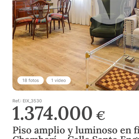
18 fotos
1 video
Ref.: EIX_3530
1.374.000
€
Piso amplio y luminoso en fi