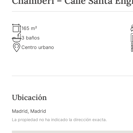
Chamberí – Calle Santa Eng
165 m²
3 baños
Centro urbano
Ubicación
Madrid, Madrid
La propiedad no ha indicado la dirección exacta.