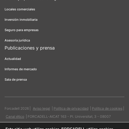
Locales comerciales
Inversión inmobiliaria
Seguro para empresas
Asesoría jurídica
Publicaciones y prensa
Actualidad
Informes de mercado
Sala de prensa
Forcadell 2026
Aviso legal
Política de privacidad
Política de cookies
Canal ético
FORCADELL-AICAT 163 - Pl. Universitat, 3 - 08007
Barcelona / 934 965 400
Web:
Evicron