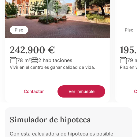
Piso
Piso
242.900 €
195
78 m²
2 habitaciones
79 
Vivir en el centro es ganar calidad de vida.
Piso en 
Contactar
Ver inmueble
C
Simulador de hipoteca
Con esta calculadora de hipoteca es posible