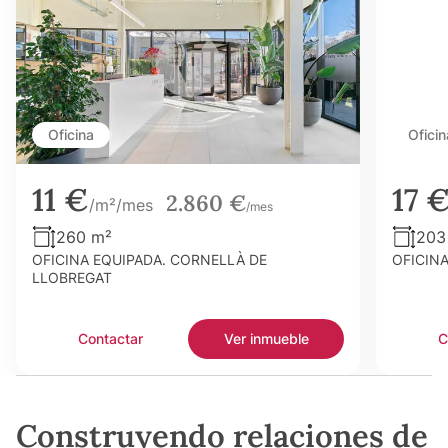
Oficina
Oficin
11 €
17 
2.860 €
/m²/mes
/mes
260 m²
203
OFICINA EQUIPADA. CORNELLÀ DE
OFICIN
LLOBREGAT
Contactar
Ver inmueble
C
Construyendo relaciones de