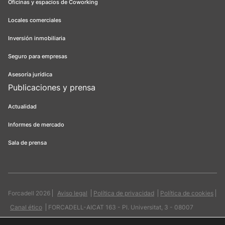
Oficinas y espacios de Coworking
Locales comerciales
Inversión inmobiliaria
Seguro para empresas
Asesoría jurídica
Publicaciones y prensa
Actualidad
Informes de mercado
Sala de prensa
Forcadell 2026
Aviso legal
Política de privacidad
Política de cookies
Canal ético
FORCADELL-AICAT 163 - Pl. Universitat, 3 - 08007
Barcelona / 934 965 400
Web:
Evicron