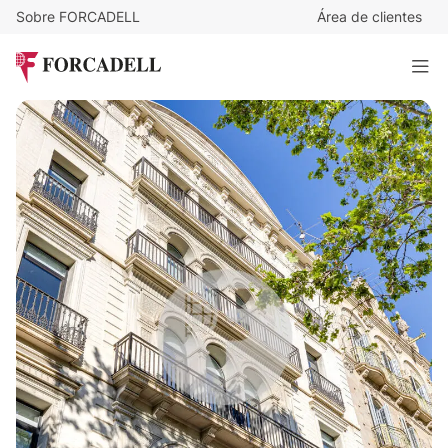
Sobre FORCADELL
Área de clientes
26
€
/m²/mes
7.255
€
/mes
PG DE GRACIA. ZONA PRIME
279 m²