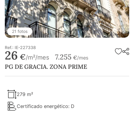
21 fotos
Ref.: IE-227338
26
€
7.255
/m²/mes
€
/mes
PG DE GRACIA. ZONA PRIME
279 m²
Certificado energético: D