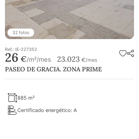
32 fotos
Ref.: IE-227352
26
€
23.023
/m²/mes
€
/mes
PASEO DE GRACIA. ZONA PRIME
885 m²
Certificado energético: A