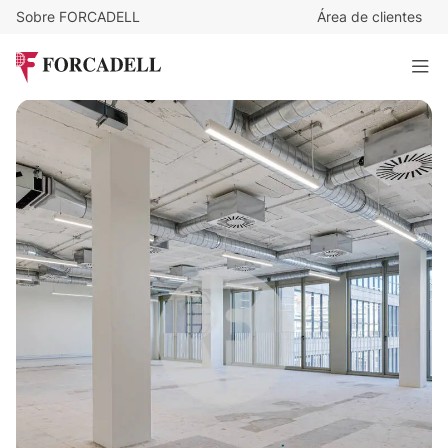
Sobre FORCADELL
Área de clientes
26
€
/m²/mes
23.023
€
/mes
PASEO DE GRACIA. ZONA PRIME
885 m²