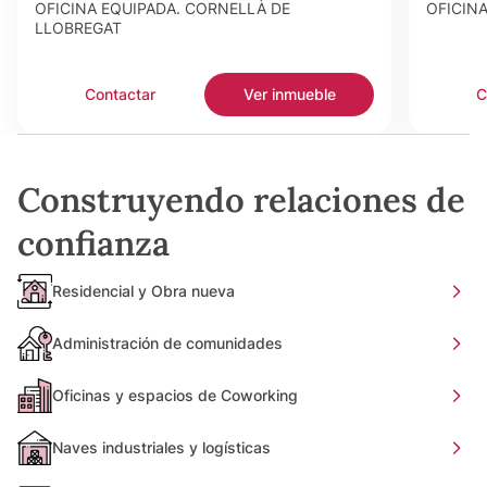
OFICINA EQUIPADA. CORNELLÀ DE
OFICIN
LLOBREGAT
Contactar
Ver inmueble
C
Construyendo relaciones de
confianza
Residencial y Obra nueva
Administración de comunidades
Oficinas y espacios de Coworking
Naves industriales y logísticas