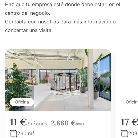
Haz que tu empresa esté donde debe estar: en el
centro del negocio.
Contacta con nosotros para más información o
concertar una visita.
Oficina
Oficin
11 €
17 
2.860 €
/m²/mes
/mes
260 m²
203