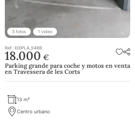
3 fotos
1 video
Ref.: EIXPLA_548B
18.000
€
Parking grande para coche y motos en venta
en Travessera de les Corts
13 m²
Centro urbano