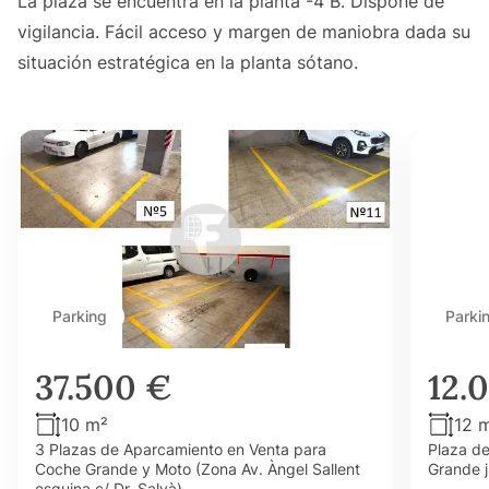
La plaza se encuentra en la planta -4 B. Dispone de
vigilancia. Fácil acceso y margen de maniobra dada su
situación estratégica en la planta sótano.
Parking
Parki
37.500 €
12.
10 m²
12 
3 Plazas de Aparcamiento en Venta para
Plaza d
Coche Grande y Moto (Zona Av. Àngel Sallent
Grande j
esquina c/ Dr. Salvà)