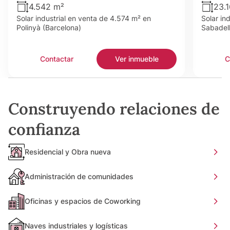
4.542 m²
23.
Solar industrial en venta de 4.574 m² en
Solar in
Polinyà (Barcelona)
Sabadell
Contactar
Ver inmueble
C
Construyendo relaciones de
confianza
Residencial y Obra nueva
Administración de comunidades
Oficinas y espacios de Coworking
Naves industriales y logísticas