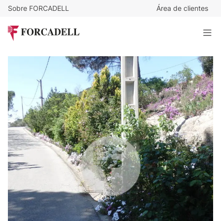
Sobre FORCADELL
Área de clientes
140.000
€
Parcela de 1.242 m² en la Urbanización Bosc de Ruscadella
de Vilanova del Vallès.
1.242 m²