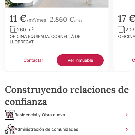
11 €
17 
2.860 €
/m²/mes
/mes
260 m²
203
OFICINA EQUIPADA. CORNELLÀ DE
OFICIN
LLOBREGAT
Contactar
Ver inmueble
C
Construyendo relaciones de
confianza
Residencial y Obra nueva
Administración de comunidades