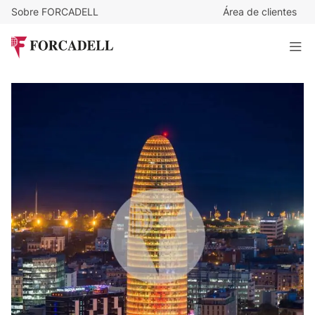
Sobre FORCADELL
Área de clientes
25,98
€
/m²/mes
29.338
€
/mes
Oficinas exclusivas en alquiler en Torre Glòries. Distrito
22@. Barcelona
1.129 m²