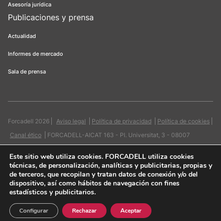
Asesoría jurídica
Publicaciones y prensa
Actualidad
Informes de mercado
Sala de prensa
Forcadell 2026
Aviso legal
Política de privacidad
Política de cookies
Canal ético
FORCADELL-AICAT 163 - Pl. Universitat, 3 - 08007
Barcelona / 934 965 400
Web:
Evicron
Este sitio web utiliza cookies
. FORCADELL utiliza cookies
técnicas, de personalización, analíticas y publicitarias, propias y
de terceros, que recopilan y tratan datos de conexión y/o del
dispositivo, así como hábitos de navegación con fines
estadísticos y publicitarios.
Quiero contactar
Configurar
Rechazar
Aceptar