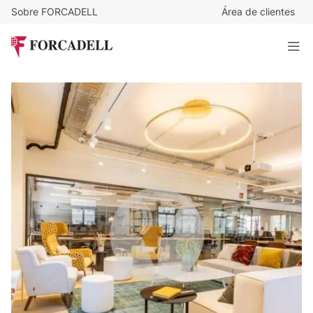
Sobre FORCADELL
Área de clientes
60,52
€
/m²/mes
42.000
€
/mes
Oficina plug & work en la Av. Catedral de Barcelona. Lista
para entrar.
694 m²