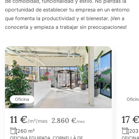
de comodidad, funcionalidad y estilo. No pierdas la
oportunidad de establecer tu empresa en un entorno
que fomenta la productividad y el bienestar. ¡Ven a
conocerla y empieza a trabajar sin preocupaciones!
Oficina
Oficin
11 €
17 
2.860 €
/m²/mes
/mes
260 m²
203
OFICINA EQUIPADA. CORNELLÀ DE
OFICIN