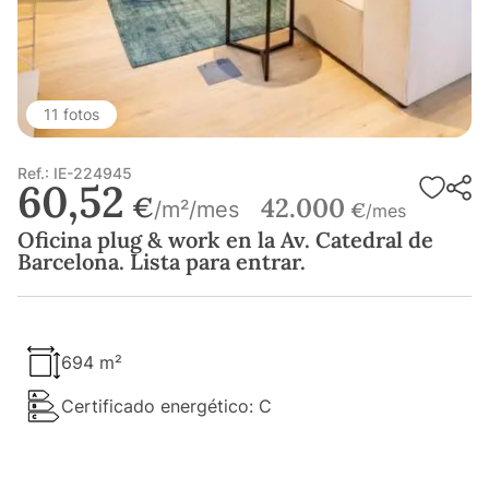
11 fotos
Ref.: IE-224945
60,52
€
42.000
/m²/mes
€
/mes
Oficina plug & work en la Av. Catedral de
Barcelona. Lista para entrar.
694 m²
Certificado energético: C