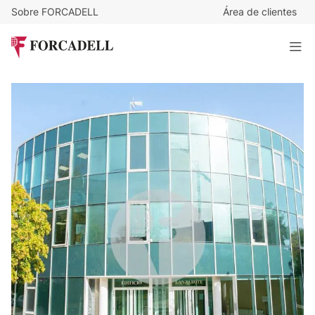
Sobre FORCADELL
Área de clientes
6
€
/m²/mes
1.191
€
/mes
Oficina impecable y diáfana en alquiler ubicada en la Calle
Lanzarote, Alcobendas - Madrid
198 m²