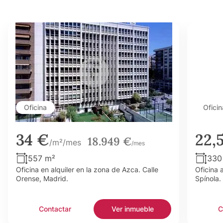
Oficina
Oficin
34 €
22,
18.949 €
/m²/mes
/mes
557 m²
330
Oficina en alquiler en la zona de Azca. Calle
Oficina 
Orense, Madrid.
Spínola.
Contactar
Ver inmueble
C