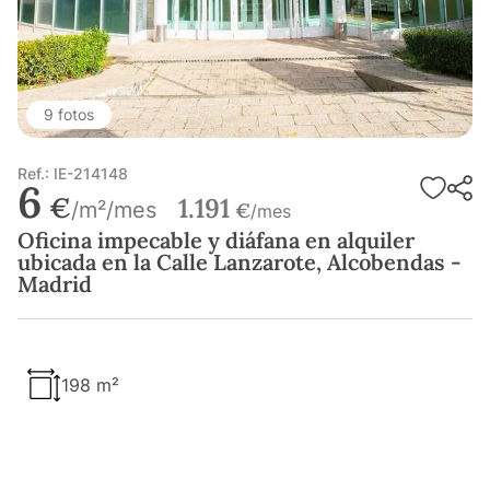
9 fotos
Ref.: IE-214148
6
€
1.191
/m²/mes
€
/mes
Oficina impecable y diáfana en alquiler
ubicada en la Calle Lanzarote, Alcobendas -
Madrid
198 m²