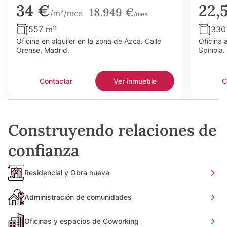
34 €
22,
18.949 €
/m²/mes
/mes
557 m²
330
Oficina en alquiler en la zona de Azca. Calle
Oficina 
Orense, Madrid.
Spínola.
Contactar
Ver inmueble
C
Construyendo relaciones de
confianza
Residencial y Obra nueva
Administración de comunidades
Oficinas y espacios de Coworking