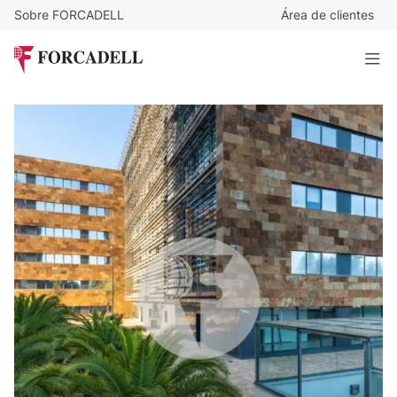
Sobre FORCADELL
Área de clientes
14,8
€
/m²/mes
31.885
€
/mes
Oficina impecable en alquiler en la calle Isabel de Colbrand,
Las Tablas - Madrid.
2.154 m²