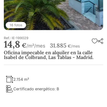
16 fotos
Ref.: IE-199029
14,8
€
31.885
/m²/mes
€
/mes
Oficina impecable en alquiler en la calle
Isabel de Colbrand, Las Tablas - Madrid.
2.154 m²
Certificado energético: B