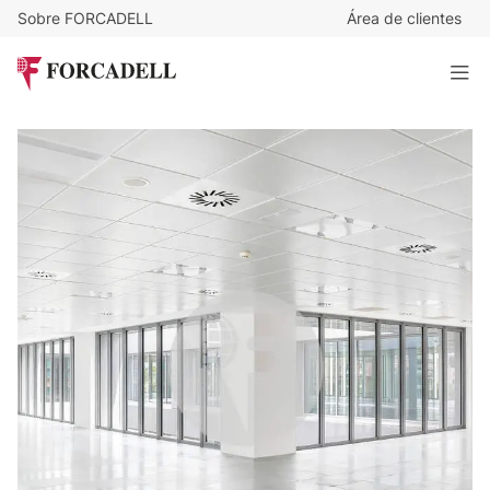
Sobre FORCADELL
Área de clientes
16
€
/m²/mes
95.488
€
/mes
Oficina impecable en alquiler en el Campo de las Naciones
- Vía de los Poblados, Madrid.
5.968 m²