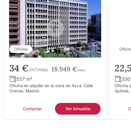
Oficina
Oficin
34 €
22,
18.949 €
/m²/mes
/mes
557 m²
330
Oficina en alquiler en la zona de Azca. Calle
Oficina 
Orense, Madrid.
Spínola.
Contactar
Ver inmueble
C