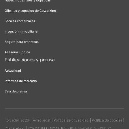
Naves industriales y logísticas
Oficinas y espacios de Coworking
Locales comerciales
Inversión inmobiliaria
Seguro para empresas
Asesoría jurídica
Publicaciones y prensa
Actualidad
Informes de mercado
Sala de prensa
Forcadell 2026
Aviso legal
Política de privacidad
Política de cookies
Canal ético
FORCADELL-AICAT 163 - Pl. Universitat, 3 - 08007