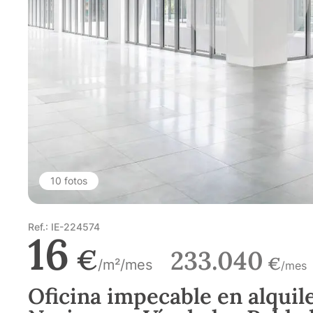
10 fotos
Ref.: IE-224574
16
€
233.040
€
/m²/mes
/mes
Oficina impecable en alquil