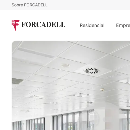
Sobre FORCADELL
16
€
233.040
/m²/mes
€
/mes
Oficina impecable en alquiler en el
Residencial
Empre