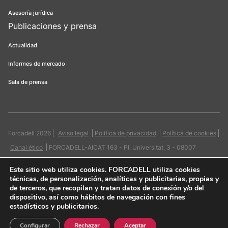
Asesoría jurídica
Publicaciones y prensa
Actualidad
Informes de mercado
Sala de prensa
Forcadell 2026
Aviso legal
Política de privacidad
Política de cookies
Canal ético
FORCADELL-AICAT 163 - Pl. Universitat, 3 - 08007
Barcelona / 934 965 400
Web:
Evicron
Este sitio web utiliza cookies
. FORCADELL utiliza cookies
técnicas, de personalización, analíticas y publicitarias, propias y
de terceros, que recopilan y tratan datos de conexión y/o del
dispositivo, así como hábitos de navegación con fines
estadísticos y publicitarios.
Quiero contactar
Configurar
Rechazar
Aceptar