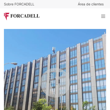
Sobre FORCADELL
Área de clientes
9
€
/m²/mes
2.358
€
/mes
Oficina exterior y luminosa en alquiler en Sant Just
Desvern.
262 m²