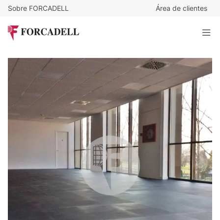
Sobre FORCADELL
Área de clientes
9
€
/m²/mes
6.021
€
/mes
Oficina exterior y luminosa en alquiler en Sant Just
Desvern.
669 m²