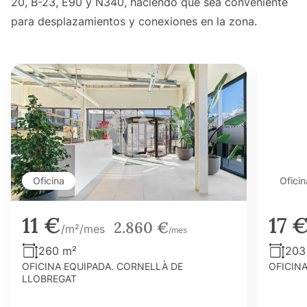
20, B-23, E90 y N340, haciendo que sea conveniente
para desplazamientos y conexiones en la zona.
Oficina
Oficin
11 €
17 
2.860 €
/m²/mes
/mes
260 m²
203
OFICINA EQUIPADA. CORNELLÀ DE
OFICIN
LLOBREGAT