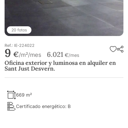
20 fotos
Ref.: IE-224022
9
€
6.021
/m²/mes
€
/mes
Oficina exterior y luminosa en alquiler en
Sant Just Desvern.
669 m²
Certificado energético: B